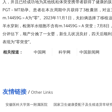
入，并且已经成功地为其他线粒体突变携带者获得了健康的孩
pider&for=
PGT－MT助孕。患者在本次周期中共获得了3枚囊胚，对
pc
）
m.14459G＞A为“零”。2023年11月1日，夫妇俩选择
羊水穿刺，检测羊水细胞不含有m.14459G＞A 突变；7月8
分评估下，顺产分娩了一女婴，新生儿状况良好，四天后顺利
表现为“零突变”。
相关报道：
中国网
科学网
中国新闻网
中国网
（
http://ed
u.china.co
m.cn/2024-
友情链接
/
07/17/cont
Other Links
ent_117316
安徽医科大学第一附属医院
国家卫生健康委配子及生殖道异常研
318.shtml
）