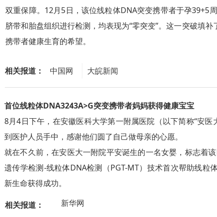
双重保障。12月5日，该位线粒体DNA突变携带者于孕39+
脐带和胎盘组织进行检测，均表现为“零突变”。这一突破填补了
携带者健康生育的希望。
相关报道：
中国网
大皖新闻
中国网
(
http://edu.
首位线粒体DNA3243A>G突变携带者妈妈获得健康宝宝
china.com.
8月4日下午，在安徽医科大学第一附属医院（以下简称“安医
cn/2022-
到医护人员手中，感谢他们圆了自己做母亲的心愿。
12/19/cont
就在不久前，在安医大一附院平安诞生的一名女婴，标志着该
ent_850178
遗传学检测-线粒体DNA检测（PGT-MT）技术首次帮助线粒体D
37.htm
)
新生命获得成功。
大皖新闻
新华网
相关报道：
（
https://b