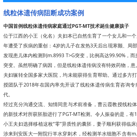
线粒体遗传病阻断成功案例
中国首例线粒体遗传病家庭通过PGT-MT技术诞生健康孩子
位于江西的小王（化名）夫妇本已自然生育了一个女儿和一个儿
年遭受了疾病的重创：4岁的儿子在发热3天后出现寒颤、局
发现患儿体内检测到m.8993 T>G突变，比例高达99.90%，
突变。虽然明确了病因，但是线粒体遗传病没有特效药物，患儿
夫妇辗转全国多家大医院，均未能获得生育帮助。通过多方
授团队于2018年在国内率先开设了线粒体遗传病生育咨询
代。
经过充分沟通交流、知情同意与术前准备，曹云霞教授线粒
的新技术对所获胚胎进行了PGT-MT检测。令人振奋的是，有1枚囊胚
小王夫妇选择移植这枚“零”异质性的囊胚，妻子顺利获得临床妊娠
涉来到安医大一附院行羊水穿刺术，经检测羊水细胞不含有m.89