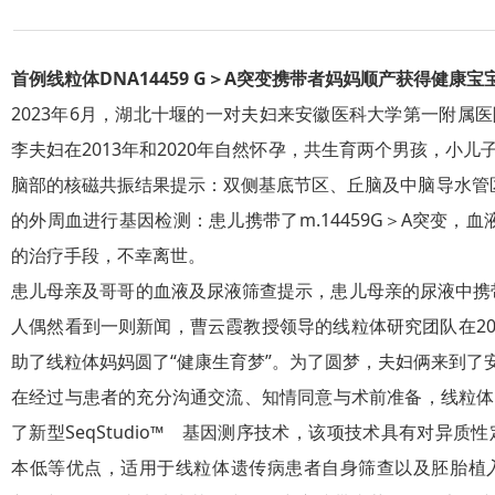
中国网
aijiahao.bai
(
http://edu.
du.com/s?
首例线粒体DNA14459 G＞A突变携带者妈妈顺产获得健康宝
china.com.
id=1752262
2023年6月，湖北十堰的一对夫妇来安徽医科大学第一附属
cn/2022-
405271121
李夫妇在2013年和2020年自然怀孕，共生育两个男孩，小
12/19/cont
630&wfr=s
脑部的核磁共振结果提示：双侧基底节区、丘脑及中脑导水管区
ent_850178
pider&for=
的外周血进行基因检测：患儿携带了m.14459G＞A突变，血
37.htm
)
pc
）
的治疗手段，不幸离世。
大皖新闻
患儿母亲及哥哥的血液及尿液筛查提示，患儿母亲的尿液中携带
（
https://b
人偶然看到一则新闻，曹云霞教授领导的线粒体研究团队在2022
aijiahao.bai
助了线粒体妈妈圆了“健康生育梦”。为了圆梦，夫妇俩来到了
du.com/s?
在经过与患者的充分沟通交流、知情同意与术前准备，线粒体
id=1752262
了新型SeqStudio™ 基因测序技术，该项技术具有对异
405271121
本低等优点，适用于线粒体遗传病患者自身筛查以及胚胎植
630&wfr=s