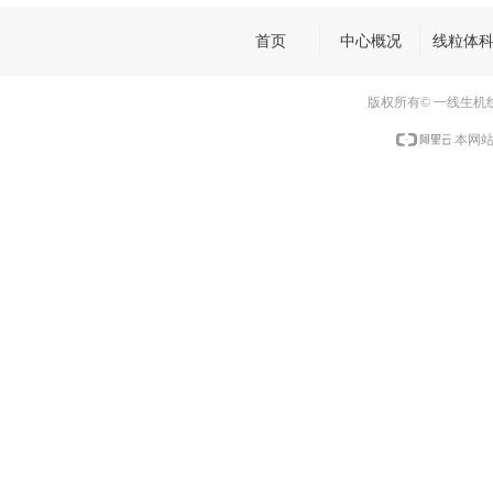
科学网
首页
中心概况
线粒体
（
https://n
ews.science
版权所有© 一线生机
net.cn/html
本网站
news/2024/
7/527112.s
htm
）
中国新闻网
（
https://w
ww.ah.chin
anews.com.
cn/news/20
24/0719/32
8755.shtml